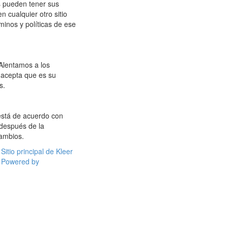
s pueden tener sus
en cualquier otro sitio
minos y políticas de ese
 Alentamos a los
 acepta que es su
s.
 está de acuerdo con
 después de la
cambios.
Sitio principal de Kleer
Powered by