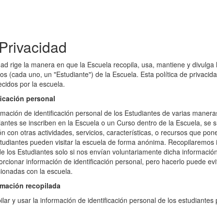
 Privacidad
idad rige la manera en que la Escuela recopila, usa, mantiene y divulga 
os (cada uno, un "Estudiante") de la Escuela. Esta política de privacida
ecidos por la escuela.
ficación personal
mación de identificación personal de los Estudiantes de varias maneras
iantes se inscriben en la Escuela o un Curso dentro de la Escuela, se s
ón con otras actividades, servicios, características, o recursos que po
studiantes pueden visitar la escuela de forma anónima. Recopilaremos 
 de los Estudiantes solo si nos envían voluntariamente dicha informació
cionar información de identificación personal, pero hacerlo puede evi
cionadas con la escuela.
mación recopilada
ar y usar la información de identificación personal de los estudiantes 