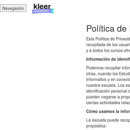
Navegación
Política de
Esta Política de Privac
recopilada de los usuari
y a todos los cursos ofr
Información de identi
Podemos recopilar infor
otras, cuando los Estud
informativo y en conexi
nuestra escuela. Los e
identificación personal
pueden negarse a propor
ciertas actividades rela
Cómo usamos la infor
La escuela puede recopil
propósitos: