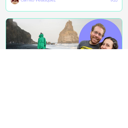
Agilidad: Primeros pasos
El curso fundamental para iniciar tu camino en la agilidad
$25
Juliana Betancur y Pablo Tortorella