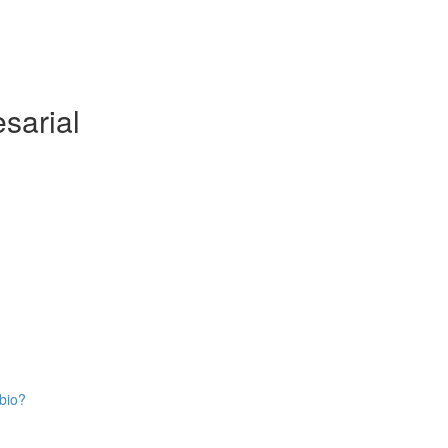
sarial
bio?