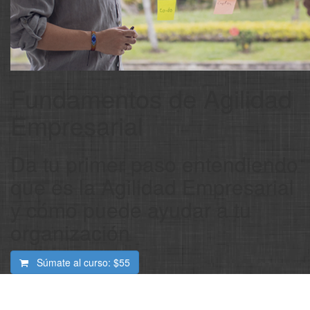
Fundamentos de Agilidad
Empresarial
Da tu primer paso entendiendo
que es la Agilidad Empresarial
y cómo puede ayudar a tu
organización
Súmate al curso:
$55