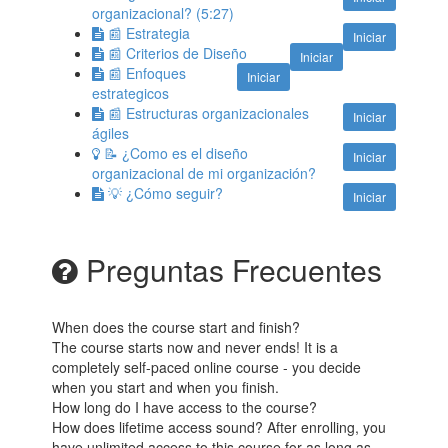
organizacional? (5:27)
📰 Estrategia
Iniciar
📰 Criterios de Diseño
Iniciar
📰 Enfoques
Iniciar
estrategicos
📰 Estructuras organizacionales
Iniciar
ágiles
📝 ¿Como es el diseño
Iniciar
organizacional de mi organización?
💡 ¿Cómo seguir?
Iniciar
Preguntas Frecuentes
When does the course start and finish?
The course starts now and never ends! It is a
completely self-paced online course - you decide
when you start and when you finish.
How long do I have access to the course?
How does lifetime access sound? After enrolling, you
have unlimited access to this course for as long as