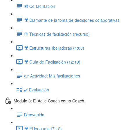
📰 Co-facilitación
🎥 Diamante de la toma de decisiones colaborativas
📕 Técnicas de facilitación (recurso)
🎥 Estructuras liberadoras (4:08)
🎥 Guía de Facilitación (12:19)
👉 Actividad: Mis facilitaciones
✔️ Evaluación
Modulo 3: El Agile Coach como Coach
Bienvenida
🎥 El lenguaje (7:12)