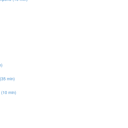
n)
(35 min)
e (10 min)