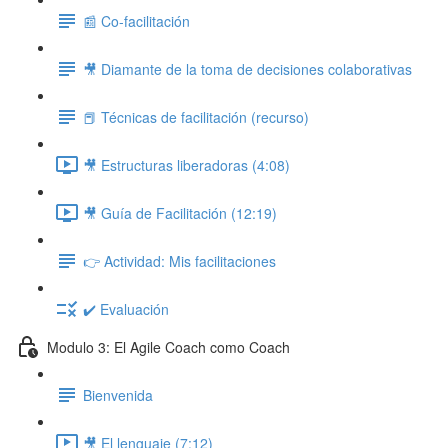
📰 Co-facilitación
🎥 Diamante de la toma de decisiones colaborativas
📕 Técnicas de facilitación (recurso)
🎥 Estructuras liberadoras (4:08)
🎥 Guía de Facilitación (12:19)
👉 Actividad: Mis facilitaciones
✔️ Evaluación
Modulo 3: El Agile Coach como Coach
Bienvenida
🎥 El lenguaje (7:12)