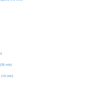
n)
(35 min)
e (10 min)